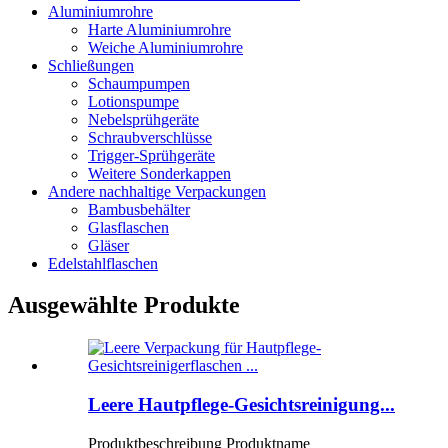
Aluminiumrohre
Harte Aluminiumrohre
Weiche Aluminiumrohre
Schließungen
Schaumpumpen
Lotionspumpe
Nebelsprühgeräte
Schraubverschlüsse
Trigger-Sprühgeräte
Weitere Sonderkappen
Andere nachhaltige Verpackungen
Bambusbehälter
Glasflaschen
Gläser
Edelstahlflaschen
Ausgewählte Produkte
Leere Hautpflege-Gesichtsreinigung...
Produktbeschreibung Produktname