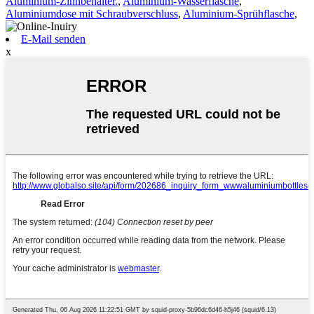
Aluminium-Zinnbehälter.
,
Aluminium-Wasserflasche
,
Aluminiumdose mit Schraubverschluss
,
Aluminium-Sprühflasche
,
E-Mail senden
x