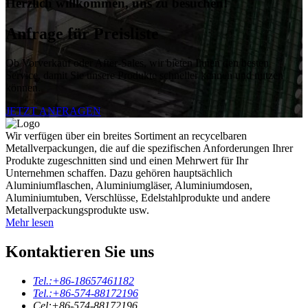
Herzlich willkommen, uns zu besuchen!
Anfrage für Preisliste
Ob Vorverkauf oder After-Sales, wir bieten Ihnen den besten
Service, damit Sie unsere Produkte schneller kennen und nutzen
können.
JETZT ANFRAGEN
Wir verfügen über ein breites Sortiment an recycelbaren
Metallverpackungen, die auf die spezifischen Anforderungen Ihrer
Produkte zugeschnitten sind und einen Mehrwert für Ihr
Unternehmen schaffen. Dazu gehören hauptsächlich
Aluminiumflaschen, Aluminiumgläser, Aluminiumdosen,
Aluminiumtuben, Verschlüsse, Edelstahlprodukte und andere
Metallverpackungsprodukte usw.
Mehr lesen
Kontaktieren Sie uns
Tel.:
+86-18657461182
Tel.:
+86-574-88172196
Cel:
+86-574-88172196