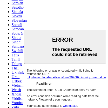
Serbian
Sesotho
Sinhala
Slovak
Slovenian
Somali
Samoan
Scots Gaelic
Shona
Sindhi
Sundanese
Swahili
Tajik
Tamil
Telugu
Thai
Ukrainian
Urdu
Uzbek
Vietnamese
Welsh
Xhosa
Yiddish
Yoruba
Zulu