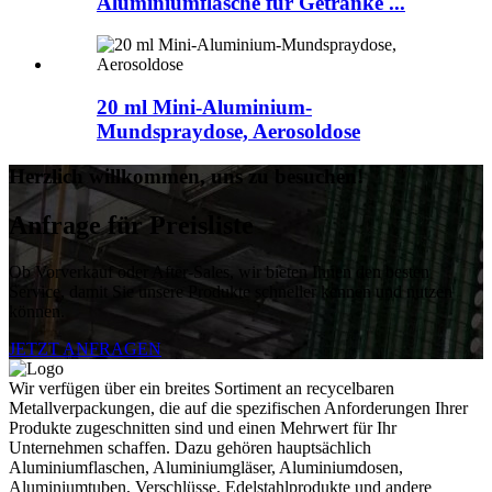
Aluminiumflasche für Getränke ...
20 ml Mini-Aluminium-
Mundspraydose, Aerosoldose
Herzlich willkommen, uns zu besuchen!
Anfrage für Preisliste
Ob Vorverkauf oder After-Sales, wir bieten Ihnen den besten
Service, damit Sie unsere Produkte schneller kennen und nutzen
können.
JETZT ANFRAGEN
Wir verfügen über ein breites Sortiment an recycelbaren
Metallverpackungen, die auf die spezifischen Anforderungen Ihrer
Produkte zugeschnitten sind und einen Mehrwert für Ihr
Unternehmen schaffen. Dazu gehören hauptsächlich
Aluminiumflaschen, Aluminiumgläser, Aluminiumdosen,
Aluminiumtuben, Verschlüsse, Edelstahlprodukte und andere