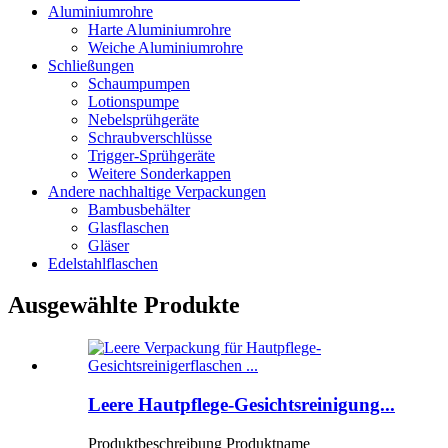
Aluminiumrohre
Harte Aluminiumrohre
Weiche Aluminiumrohre
Schließungen
Schaumpumpen
Lotionspumpe
Nebelsprühgeräte
Schraubverschlüsse
Trigger-Sprühgeräte
Weitere Sonderkappen
Andere nachhaltige Verpackungen
Bambusbehälter
Glasflaschen
Gläser
Edelstahlflaschen
Ausgewählte Produkte
Leere Hautpflege-Gesichtsreinigung...
Produktbeschreibung Produktname