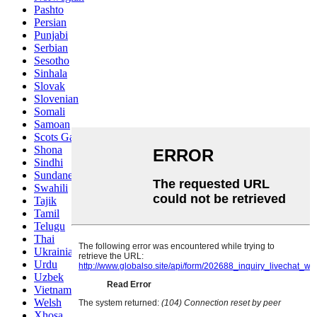
Pashto
Persian
Punjabi
Serbian
Sesotho
Sinhala
Slovak
Slovenian
Somali
Samoan
Scots Gaelic
Shona
Sindhi
Sundanese
Swahili
Tajik
Tamil
Telugu
Thai
Ukrainian
Urdu
Uzbek
Vietnamese
Welsh
Xhosa