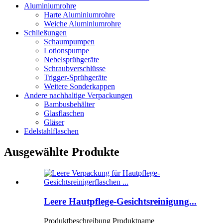
Aluminiumrohre
Harte Aluminiumrohre
Weiche Aluminiumrohre
Schließungen
Schaumpumpen
Lotionspumpe
Nebelsprühgeräte
Schraubverschlüsse
Trigger-Sprühgeräte
Weitere Sonderkappen
Andere nachhaltige Verpackungen
Bambusbehälter
Glasflaschen
Gläser
Edelstahlflaschen
Ausgewählte Produkte
Leere Hautpflege-Gesichtsreinigung...
Produktbeschreibung Produktname