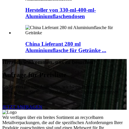
Hersteller von 330-ml-400-ml-
Aluminiumflaschendosen
China Lieferant 280 ml
Aluminiumflasche für Getränke ...
Herzlich willkommen, uns zu besuchen!
Anfrage für Preisliste
Ob Vorverkauf oder After-Sales, wir bieten Ihnen den besten
Service, damit Sie unsere Produkte schneller kennen und nutzen
können.
JETZT ANFRAGEN
Wir verfügen über ein breites Sortiment an recycelbaren
Metallverpackungen, die auf die spezifischen Anforderungen Ihrer
Produkte zugeschnitten sind und einen Mehrwert für Ihr